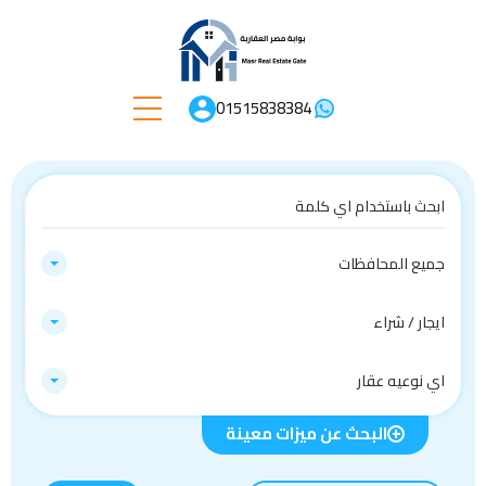
01515838384
جميع المحافظات
ايجار / شراء
اي نوعيه عقار
البحث عن ميزات معينة