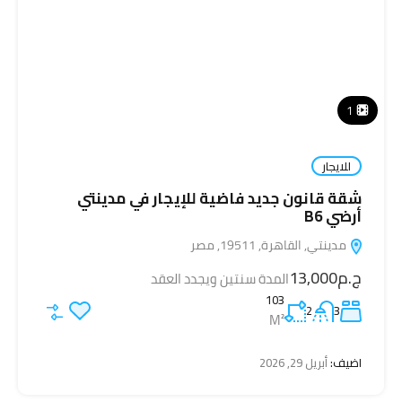
1
للايجار
شقة قانون جديد فاضية للإيجار في مدينتي
أرضي B6
مدينتي, القاهرة, 19511, مصر
ج.م13,000
المدة سنتين ويجدد العقد
103
2
3
M²
اضيف:
أبريل 29, 2026