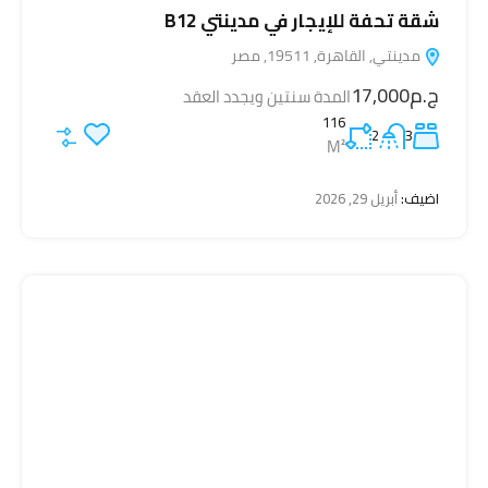
شقة تحفة للإيجار في مدينتي B12
مدينتي, القاهرة, 19511, مصر
ج.م17,000
المدة سنتين ويجدد العقد
116
2
3
M²
اضيف:
أبريل 29, 2026