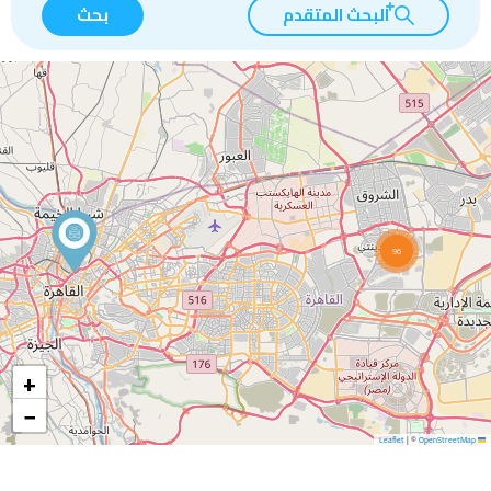
البحث المتقدم
بحث
96
+
−
|
©
OpenStreetMap
Leaflet