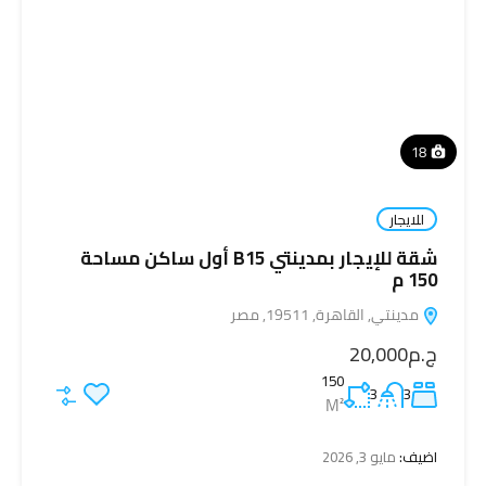
18
للايجار
شقة للإيجار بمدينتي B15 أول ساكن مساحة
150 م
مدينتي, القاهرة, 19511, مصر
ج.م20,000
150
3
3
M²
اضيف:
مايو 3, 2026