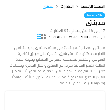
الصفحة الرئيسية
العقارات
مدينتي
Property City
مدينتي
17
إلى
24
من إجمالي
97
العقارات
الترتيب حسب:
التاريخ - من جديد إلى قديم
مدينتي (بمعنى “مدينتي”) هي مجتمع حضري جديد مترامي
الأطراف، مكتفٍ ذاتيًا، يقع شرق القاهرة على طريق القاهرة-
السويس، ويشتهر بتخطيطه العمراني المتطور وجودة الحياة
العالية. تتميز المدينة بمزيج من الشقق والفلل الفاخرة، ومساحات
خضراء شاسعة، وملعب جولف من 18 حفرة، ومرافق رئيسية مثل
المركز التجاري المفتوح. صُممت المدينة لتكون بديلاً آمنًا وهادئًا
وصديقًا للبيئة لازدحام العاصمة.