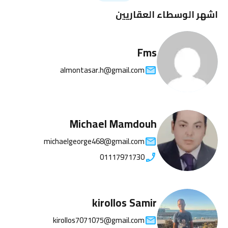
اشهر الوسطاء العقاريين
Fms
almontasar.h@gmail.com
Michael Mamdouh
michaelgeorge468@gmail.com
01117971730
kirollos Samir
kirollos7071075@gmail.com