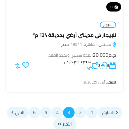
22
للايجار
للإيجار في مدينتي أرضي بحديقة 124 م²
مدينتي, القاهرة, 19511, مصر
ج.م20,000
المدة سنتين ويجدد العقد
124م+50م جاردن
2
3
M²
اضيف:
أبريل 29, 2026
السابق
1
2
3
4
5
6
التالي
الأخير