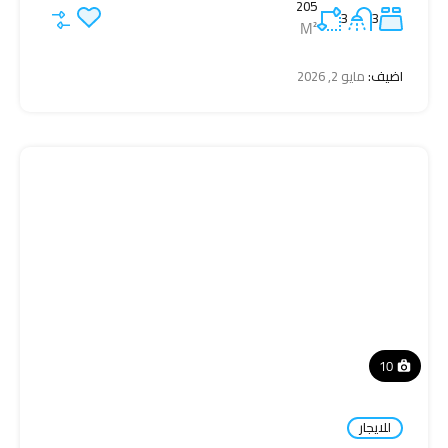
205
3
3
M²
اضيف:
مايو 2, 2026
10
للايجار