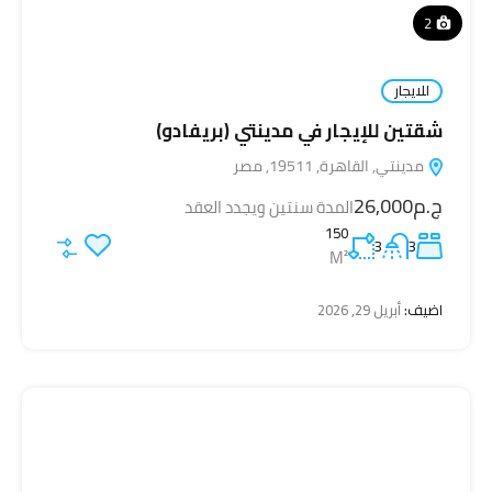
2
للايجار
شقتين للإيجار في مدينتي (بريفادو)
مدينتي, القاهرة, 19511, مصر
ج.م26,000
المدة سنتين ويجدد العقد
150
3
3
M²
اضيف:
أبريل 29, 2026