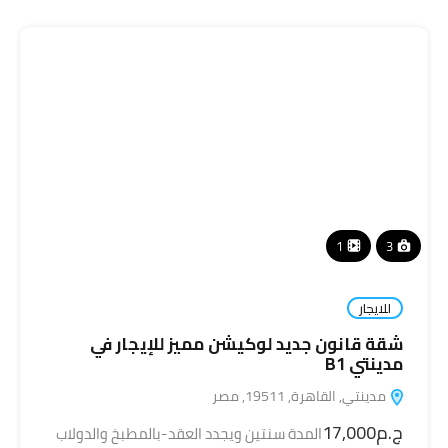
1
3
للايجار
شقة قانون جديد لوكيشن مميز للإيجار في
مدينتي B1
مدينتي, القاهرة, 19511, مصر
ج.م17,000
المدة سنتين ويجدد العقد-بالمطبخ والدولاب