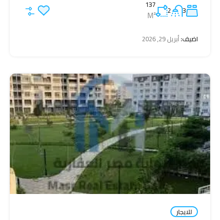
137
2
3
M²
اضيف:
أبريل 29, 2026
للايجار