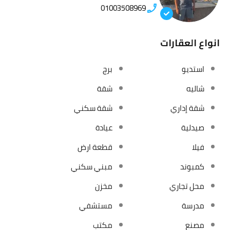
01003508969
انواع العقارات
استديو
برج
شاليه
شقة
شقة إداري
شقة سكني
صيدلية
عيادة
فيلا
قطعة ارض
كمبوند
مبني سكني
محل تجاري
مخزن
مدرسة
مستشفي
مصنع
مكتب