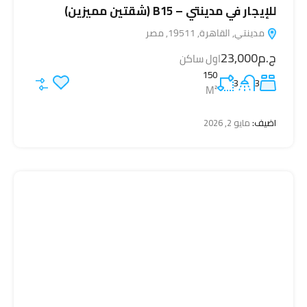
للإيجار في مدينتي – B15 (شقتين مميزين)
مدينتي, القاهرة, 19511, مصر
ج.م23,000
اول ساكن
150
3
3
M²
اضيف:
مايو 2, 2026