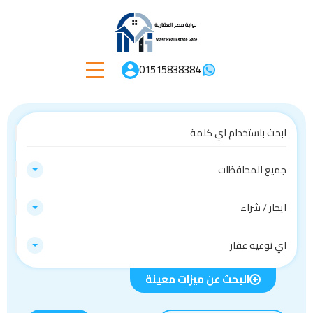
01515838384
جميع المحافظات
ايجار / شراء
اي نوعيه عقار
البحث عن ميزات معينة