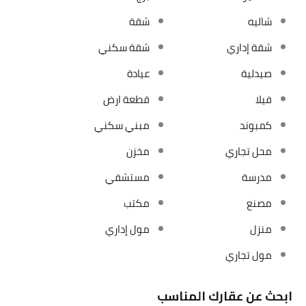
شاليه
شقة
شقة إداري
شقة سكني
صيدلية
عيادة
فيلا
قطعة ارض
كمبوند
مبني سكني
محل تجاري
مخزن
مدرسة
مستشفي
مصنع
مكتب
منزل
مول إداري
مول تجاري
ابحث عن عقارك المناسب