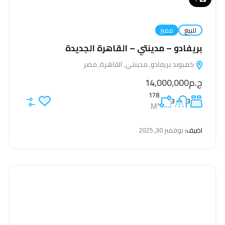
للبيع
مميز
بريفادو – مدينتي – القاهرة الجديدة
كمبوند بريفادو, مدينتي, القاهرة, مصر
ج.م14,000,000
178
3
3
M²
اضيف:
نوفمبر 30, 2025