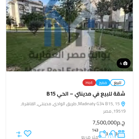
4
للبيع
مميز
Hot
شقة للبيع في مدينتي – الحي B15
Madinaty G34 B15, 15, طريق الوادي, مدينتي, القاهرة,
19519, مصر
ج.م7,500,000
143
3
3
متر مربع