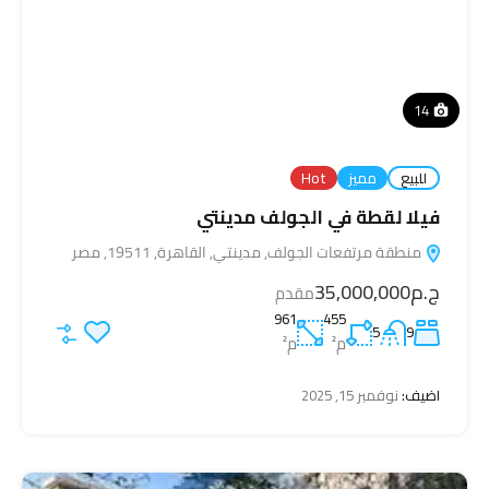
14
للبيع
مميز
Hot
فيلا لقطة في الجولف مدينتي
منطقة مرتفعات الجولف, مدينتي, القاهرة, 19511, مصر
ج.م35,000,000
مقدم
961
455
5
9
م²
م²
اضيف:
نوفمبر 15, 2025