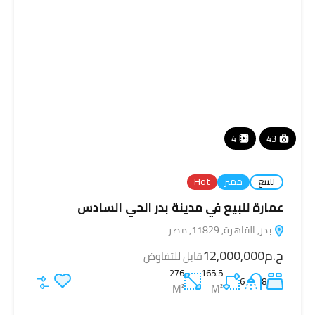
4
43
للبيع
مميز
Hot
عمارة للبيع في مدينة بدر الحي السادس
بدر, القاهرة, 11829, مصر
ج.م12,000,000
قابل للتفاوض
276
165.5
6
8
M²
M²