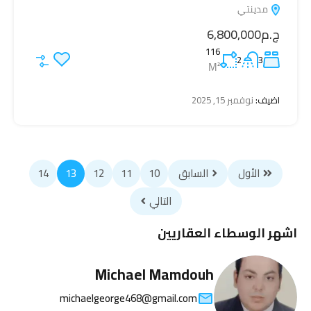
مدينتي
ج.م6,800,000
116
2
3
M²
اضيف:
نوفمبر 15, 2025
الأول
السابق
10
11
12
13
14
التالي
اشهر الوسطاء العقاريين
Michael Mamdouh
michaelgeorge468@gmail.com