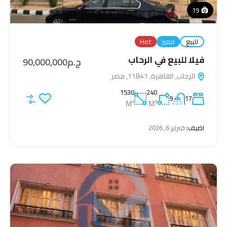
19
للبيع
مميز
Hot
فيلا للبيع في الرحاب
ج.م90,000,000
الرحاب, القاهرة, 11841, مصر
1530
240
9
17
M²
M²
اضيف:
فبراير 6, 2026