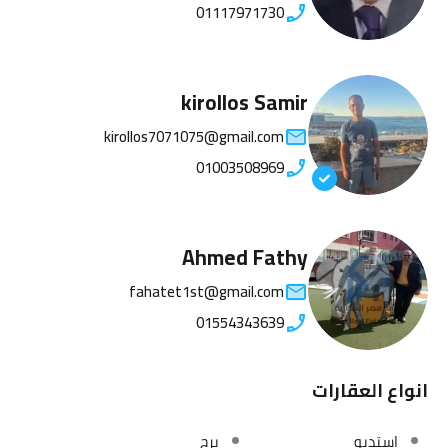
01117971730
kirollos Samir
kirollos7071075@gmail.com
01003508969
Ahmed Fathy
fahatet1st@gmail.com
01554343639
انواع العقارات
استديو
برج