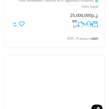
Fifth Settlement, Districts of El Tagamoa El Khames,
Cairo, Egypt
ج.م25,000,000
500
5
6
M²
اضيف:
ديسمبر 10, 2025
1