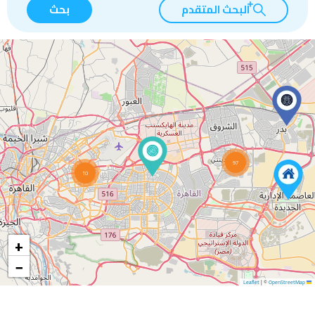
البحث المتقدم
بحث
97
10
+
−
|
©
OpenStreetMap
Leaflet