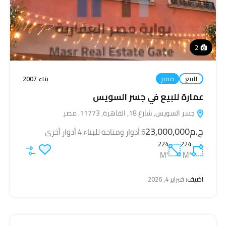
2
للبيع
مميز
بناء 2007
عمارة للبيع في جسر السويس
جسر السويس, شارع 18, القاهرة, 11773, مصر
ج.م23,000,000
6 أدوار ومتاحة للبناء 4 أدوار أخري
224
224
M²
M²
اضيف:
فبراير 4, 2026