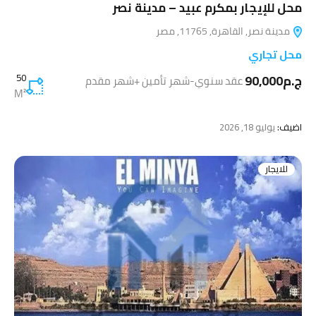
محل للإيجار بمكرم عبيد – مدينة نصر
مدينة نصر, القاهرة, 11765, مصر
محل تجاري
ج.م90,000
50
عقد سنوي-شهر تأمين +شهر مقدم
M²
اضيف:
يوليو 18, 2026
للايجار