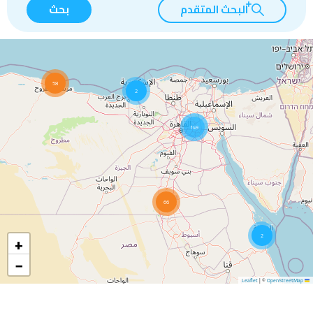
البحث المتقدم
بحث
58
2
149
66
+
2
−
|
©
OpenStreetMap
Leaflet