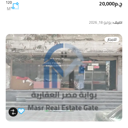
ج.م20,000
120
M²
اضيف:
يوليو 18, 2026
للايجار