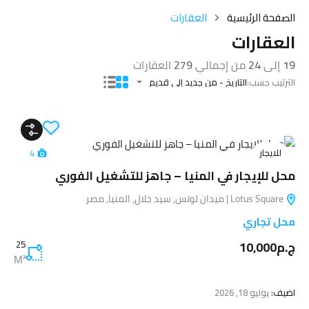
الصفحة الرئيسية
العقارات
العقارات
19
إلى
24
من إجمالي
279
العقارات
الترتيب حسب:
التاريخ - من جديد إلى قديم
للايجار
4
محل للإيجار في المنيا – جاهز للتشغيل الفوري
Lotus Square | ميدان لوتس, سيد جلال, المنيا, مصر
محل تجاري
ج.م10,000
25
M²
اضيف:
يوليو 18, 2026