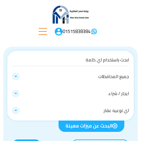
01515838384
جميع المحافظات
ايجار / شراء
اي نوعيه عقار
البحث عن ميزات معينة